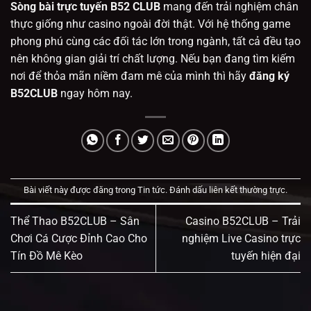
Sòng bài trực tuyến
B52 CLUB
mang đến trải nghiệm chân
thực giống như casino ngoài đời thật. Với hệ thống game
phong phú cùng các đối tác lớn trong ngành, tất cả đều tạo
nên không gian giải trí chất lượng. Nếu bạn đang tìm kiếm
nơi để thỏa mãn niềm đam mê của mình thì hãy
đăng ký
B52CLUB
ngay hôm nay.
Bài viết này được đăng trong
Tin tức
. Đánh dấu
liên kết thường trực
.
Thể Thao B52CLUB – Sân
Casino B52CLUB – Trải
Chơi Cá Cược Đỉnh Cao Cho
nghiệm Live Casino trực
Tín Đồ Mê Kèo
tuyến hiện đại