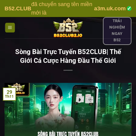
Bỏ
đã chuyển sang tên miền
B52.CLUB
a3m.uk.com
✓
qua
mới là
nội
TRẢI
dung
NGHIỆM
NGAY
B52
Sòng Bài Trực Tuyến B52CLUB| Thế
Giới Cá Cược Hàng Đầu Thế Giới
29
Th11