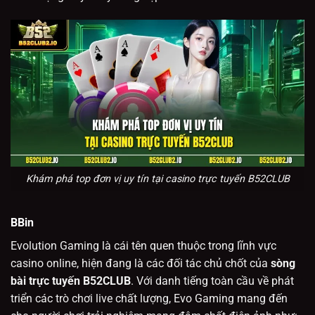
Khám phá top đơn vị uy tín tại casino trực tuyến B52CLUB
BBin
Evolution Gaming là cái tên quen thuộc trong lĩnh vực
casino online, hiện đang là các đối tác chủ chốt của
sòng
bài trực tuyến B52CLUB
. Với danh tiếng toàn cầu về phát
triển các trò chơi live chất lượng, Evo Gaming mang đến