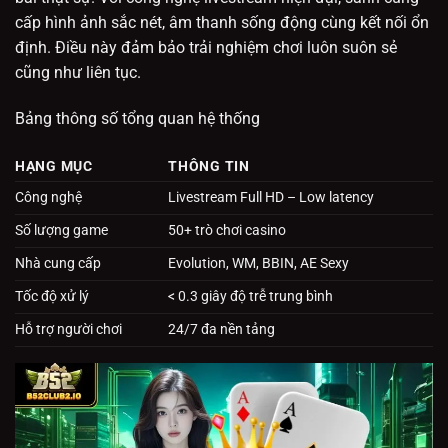
cấp hình ảnh sắc nét, âm thanh sống động cùng kết nối ổn
định. Điều này đảm bảo trải nghiệm chơi luôn suôn sẻ
cũng như liên tục.
Bảng thông số tổng quan hệ thống
HẠNG MỤC
THÔNG TIN
Công nghệ
Livestream Full HD – Low latency
Số lượng game
50+ trò chơi casino
Nhà cung cấp
Evolution, WM, BBIN, AE Sexy
Tốc độ xử lý
< 0.3 giây độ trễ trung bình
Hỗ trợ người chơi
24/7 đa nền tảng