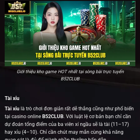
Giới thiệu kho game HOT nhất tại sòng bài trực tuyến
B52CLUB
Tài xỉu
Tài xỉu
là trò chơi đơn giản rất dễ thắng cũng như phổ biến
tại casino online
B52CLUB
. Với luật lệ cơ bản bạn chỉ cần
dự đoán tổng điểm của ba viên xí ngầu sẽ là tài (11–17)
hay xỉu (4–10). Chỉ cần chút may mắn cùng khả năng
quan sát là đủ để giành phần thưởng hấp dẫn.