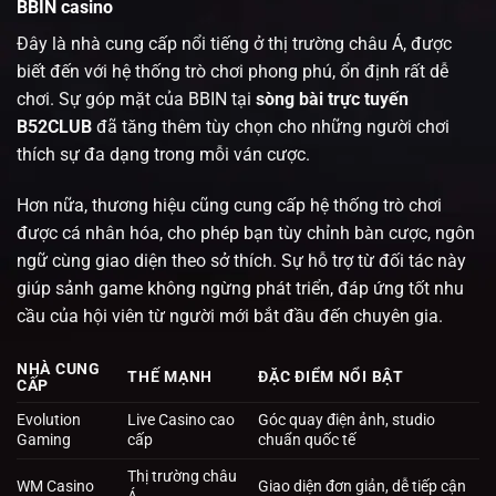
BBIN casino
Đây là nhà cung cấp nổi tiếng ở thị trường châu Á, được
biết đến với hệ thống trò chơi phong phú, ổn định rất dễ
chơi. Sự góp mặt của BBIN tại
sòng bài trực tuyến
B52CLUB
đã tăng thêm tùy chọn cho những người chơi
thích sự đa dạng trong mỗi ván cược.
Hơn nữa, thương hiệu cũng cung cấp hệ thống trò chơi
được cá nhân hóa, cho phép bạn tùy chỉnh bàn cược, ngôn
ngữ cùng giao diện theo sở thích. Sự hỗ trợ từ đối tác này
giúp sảnh game không ngừng phát triển, đáp ứng tốt nhu
cầu của hội viên từ người mới bắt đầu đến chuyên gia.
NHÀ CUNG
THẾ MẠNH
ĐẶC ĐIỂM NỔI BẬT
CẤP
Evolution
Live Casino cao
Góc quay điện ảnh, studio
Gaming
cấp
chuẩn quốc tế
Thị trường châu
WM Casino
Giao diện đơn giản, dễ tiếp cận